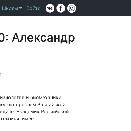
а Школы
Войти
0: Александр
в
физиологии и биомеханики
ческих проблем Российской
дицине. Академик Российской
техники, имеет