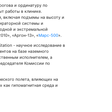
рогова и ординатуру по
т работы в клинике.
, включая подъемы на высоту и
пираторной системы и
водной и экстремальной
10», «Аргон-13», «
Марс-500
».
al Station - научное исследование в
нтов на базе наземного
ственным исполнителем, а
редседателя Комиссии по
еского полета, влияющих на
их как гипомагнитная среда и