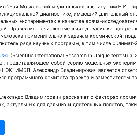
л 2-ой Московский медицинский институт им.Н.И. Пи
функциональной диагностике, имеющий длительный опы
ельных экспериментах в качестве врача-исследователя
дой. Провел многочисленные исследования кардиорес
 человека применительно к задачам космической, под
нитель ряда научных программ, в том числе «Климат-20
IUS
» (Scientific International Research In Unique terrestri
е), представляющем собой серию модельных экспериме
(НЭК) ИМБП, Александр Владимирович является ответ
еля программного комитета проекта и заместителем п
Александр Владимирович расскажет о факторах космич
ах, актуальных для дальних и длительных полетов, так