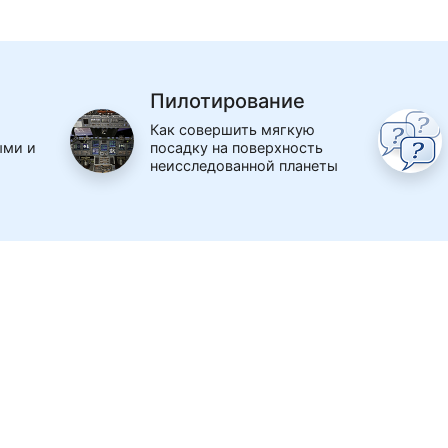
Пилотирование
Как совершить мягкую
ыми и
посадку на поверхность
неисследованной планеты
info@space-school.org
© ЛКШ 2020