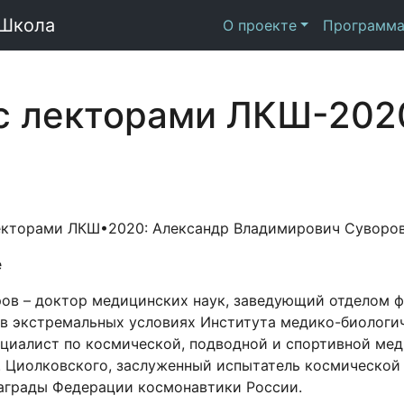
 Школа
О проекте
Программ
с лекторами ЛКШ-202
екторами ЛКШ•2020: Александр Владимирович Суворо
е
ов – доктор медицинских наук, заведующий отделом 
в экстремальных условиях Института медико-биологи
ециалист по космической, подводной и спортивной ме
. Циолковского, заслуженный испытатель космической 
награды Федерации космонавтики России.